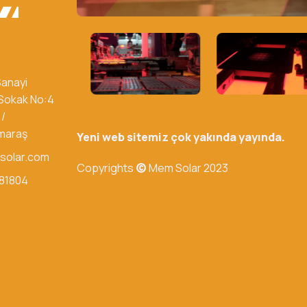
Sanayi
 Sokak No:4
 /
maraş
Yeni web sitemiz çok yakında yayında.
solar.com
Copyrights
©
Mem Solar 2023
81804