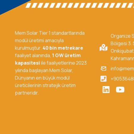
Mem Solar Tier 1 standartlarında
Organize 
modül üretimi amacıyla
Bölgesi 3.
kurulmuştur.
40 bin metrekare
Onikişubat
faaliyet alanında,
1 GW üretim
Kahraman
kapasitesi
ile faaliyetlerine 2023
info@mem
yılında başlayan Mem Solar,
Dünyanın en büyük modül
+9053648
üreticilerinin stratejik üretim
partneridir.